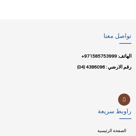
تواصل معنا
الهاتف: 971585753999+
رقم الارضي : 4386096 (04)
راوبط سريعة
الصفحة الرئيسية