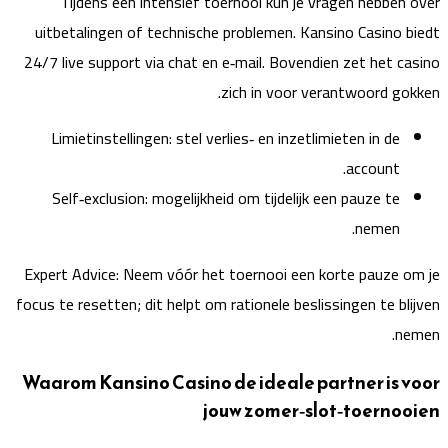
Tijdens een intensief toernooi kun je vragen hebben over
uitbetalingen of technische problemen. Kansino Casino biedt
24/7 live support via chat en e‑mail. Bovendien zet het casino
zich in voor verantwoord gokken.
Limietinstellingen: stel verlies‑ en inzetlimieten in de
account.
Self‑exclusion: mogelijkheid om tijdelijk een pauze te
nemen.
Expert Advice: Neem vóór het toernooi een korte pauze om je
focus te resetten; dit helpt om rationele beslissingen te blijven
nemen.
Waarom Kansino Casino de ideale partner is voor
jouw zomer‑slot‑toernooien